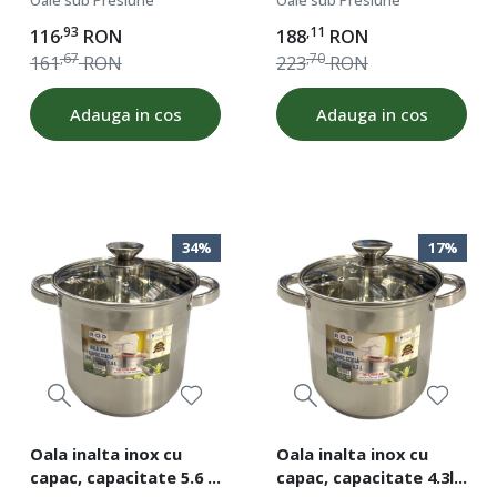
Oale sub Presiune
Oale sub Presiune
dublu, baza inductie,
fund dublu, baza
,93
,11
116
RON
188
RON
ROD 19271
inductie, ROD 15375
,67
,70
161
RON
223
RON
Adauga in cos
Adauga in cos
34%
17%
Oala inalta inox cu
Oala inalta inox cu
capac, capacitate 5.6 l,
capac, capacitate 4.3l,