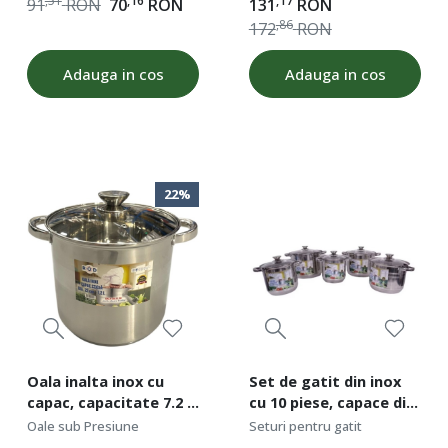
,51
,16
,17
91
RON
70
RON
131
RON
diametru 15 cm,
capacitate 3.5 l, ROD
,86
172
RON
inaltime 14 cm, ROD
49355
49358
Adauga in cos
Adauga in cos
22%
Oala inalta inox cu
Set de gatit din inox
capac, capacitate 7.2 l,
cu 10 piese, capace din
diametru 22cm, fund
sticla, baza inductie
Oale sub Presiune
Seturi pentru gatit
dublu, baza inductie,