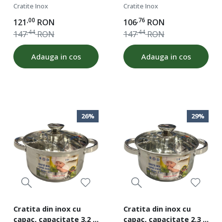
diametru 26 cm, fund
diametru 22 cm, fund
Cratite Inox
Cratite Inox
dublu, baza inductie,
dublu, baza inductie,
,00
,76
121
RON
106
RON
ROD 16450
ROD 16448
,44
,44
147
RON
147
RON
Adauga in cos
Adauga in cos
26%
29%
Cratita din inox cu
Cratita din inox cu
capac, capacitate 3.2 l,
capac, capacitate 2.3 l,