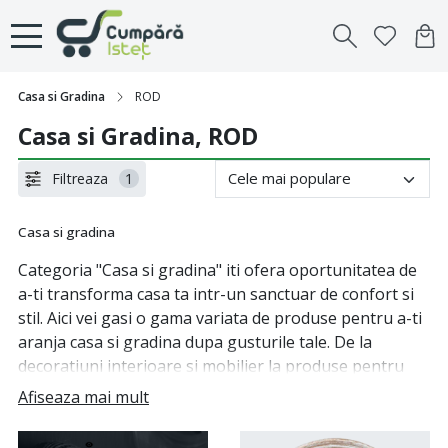
Casa si Gradina
ROD
Casa si Gradina, ROD
Filtreaza
1
Casa si gradina
Categoria "Casa si gradina" iti ofera oportunitatea de
a-ti transforma casa ta intr-un sanctuar de confort si
stil. Aici vei gasi o gama variata de produse pentru a-ti
aranja casa si gradina dupa gusturile tale. De la
decoratiuni interioare si mobilier la produse pentru
ingrijirea gradinii, vei gasi tot ce ai nevoie pentru a-ti
Afiseaza mai mult
personaliza spatiul tau. Descopera noile tendinte in
designul de interior si exterior si alege produsele care