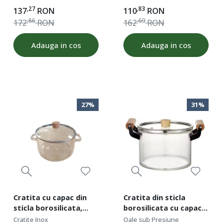
dublu, baza inductie,
dublu, baza inductie,
,27
,83
137
RON
110
RON
ROD 19272
ROD 16449
,86
,69
172
RON
162
RON
Adauga in cos
Adauga in cos
27%
31%
Cratita cu capac din
Cratita din sticla
sticla borosilicata,
borosilicata cu capac,
capacitate 3.2 l,
manere din lemn,
Cratite Inox
Oale sub Presiune