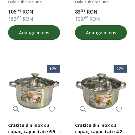
diametru 20 cm, fund
diametru 18 cm, fund
Oale sub Presiune
Oale sub Presiune
dublu, baza inductie,
dublu, baza inductie,
,76
,38
106
RON
83
RON
ROD 19269
ROD 19268
,69
,66
162
RON
100
RON
Adauga in cos
Adauga in cos
17%
27%
Cratita din inox cu
Cratita din inox cu
capac, capacitate 6.9 l,
capac, capacitate 4.2 l,