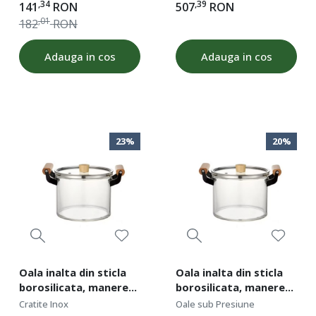
,34
,39
141
RON
507
RON
ROD 19270
,01
182
RON
Adauga in cos
Adauga in cos
23%
20%
Oala inalta din sticla
Oala inalta din sticla
borosilicata, manere
borosilicata, manere
din lemn, diametru 20
din lemn, diametru 20
Cratite Inox
Oale sub Presiune