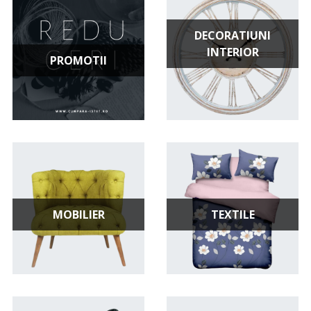
se potrivesc stilului tau si nevoilor tale. In aceasta
categorie poti gasi atat produse de calitate cat si
DECORATIUNI
optiuni accesibile pentru a-ti aranja casa si gradina
INTERIOR
fara a cheltui o avere. Intra acum in categoria "Casa si
PROMOTII
gradina" si descopera produsele noastre. Fii istet si
cumpara istet!
MOBILIER
TEXTILE