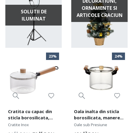
DECORATIUNI,
ORNAMENTE SI
SOLUTII DE
ARTICOLE CRACIUN
ILUMINAT
23%
24%
Cratita cu capac din
Oala inalta din sticla
sticla borosilicata,
borosilicata, manere
maner din lemn,
din lemn, diametru 20
Cratite Inox
Oale sub Presiune
capacitate 1.8l,
cm, inaltime 13 cm,