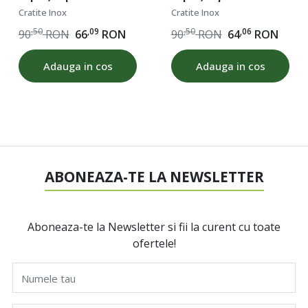
diametru 20 cm, fund
diametru 18 cm, fund
Cratite Inox
Cratite Inox
dublu, baza inductie,
dublu, baza inductie,
,50
,09
,50
,06
90
RON
66
RON
90
RON
64
RON
ROD 16447
ROD 16446
Adauga in cos
Adauga in cos
ABONEAZA-TE LA NEWSLETTER
Aboneaza-te la Newsletter si fii la curent cu toate
ofertele!
Numele tau