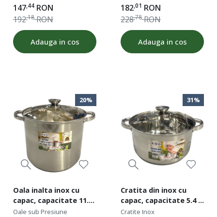
cm, inaltime 16 cm,
cm, inaltime 20 cm,
,44
,01
147
RON
182
RON
capacitate 4.5 l, ROD
capacitate 5.5 l, ROD
,18
,78
192
RON
228
RON
49356
49357
Adauga in cos
Adauga in cos
20%
31%
Oala inalta inox cu
Cratita din inox cu
capac, capacitate 11.1
capac, capacitate 5.4 l,
l, diametru 26 cm, fund
diametru 24 cm, fund
Oale sub Presiune
Cratite Inox