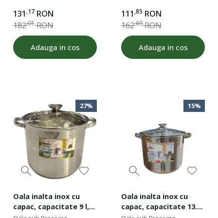
inaltime 11 cm,
capacitate 2.5l,
,17
,85
131
RON
111
RON
diametru 20 cm, ROD
diametru 20 cm,
,01
,69
182
RON
162
RON
49359
inaltime 10 cm, ROD
49354
Adauga in cos
Adauga in cos
27%
15%
Oala inalta inox cu
Oala inalta inox cu
capac, capacitate 9 l,
capac, capacitate 13.3
diametru 24 cm, fund
l, dimensiune 28x22 cm,