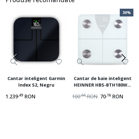
30%
Cantar inteligent Garmin
Cantar de baie inteligent
Index S2, Negru
HEINNER HBS-BTH180WH,
platforma sticla,
,49
,66
,16
1.239
RON
100
RON
70
RON
bluetooth, 180 kg