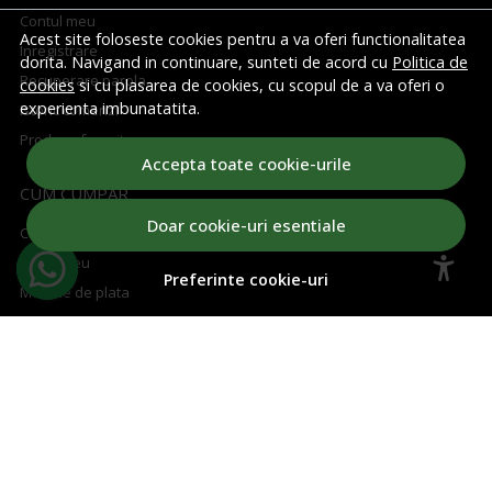
Contul meu
Acest site foloseste cookies pentru a va oferi functionalitatea
Inregistrare
dorita. Navigand in continuare, sunteti de acord cu
Politica de
Recuperare parola
cookies
si cu plasarea de cookies, cu scopul de a va oferi o
experienta imbunatatita.
Istoric comenzi
Produse favorite
Accepta toate cookie-urile
CUM CUMPAR
Doar cookie-uri esentiale
Cum cumpar
Cosul meu
Preferinte cookie-uri
Metode de plata
Transport si retururi
Regulament concurs
ABONEAZA-TE LA NEWSLETTER
Aboneaza-te la Newsletter si fii la curent cu toate ofertele!