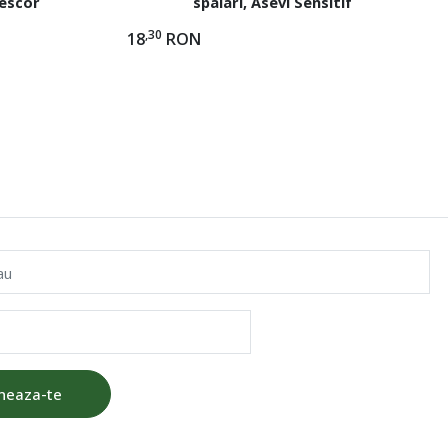
rescor
spalari, Asevi Sensitif
,30
18
RON
au
neaza-te