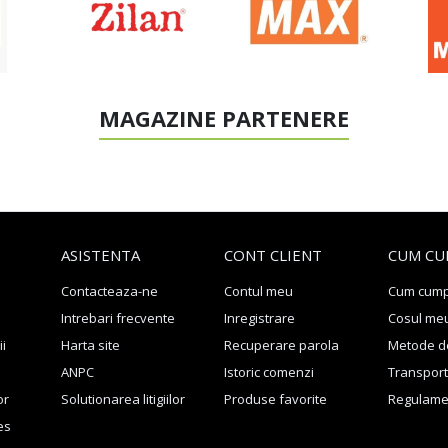
MAGAZINE PARTENERE
ASISTENTA
CONT CLIENT
CUM CU
Contacteaza-ne
Contul meu
Cum cum
Intrebari frecvente
Inregistrare
Cosul me
ii
Harta site
Recuperare parola
Metode de
ANPC
Istoric comenzi
Transport 
or
Solutionarea litigiilor
Produse favorite
Regulame
es