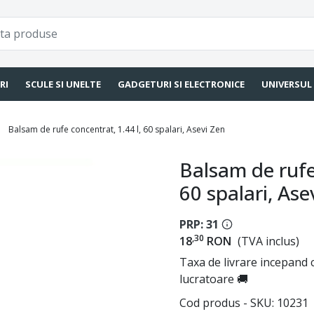
RI
SCULE SI UNELTE
GADGETURI SI ELECTRONICE
UNIVERSUL
Balsam de rufe concentrat, 1.44 l, 60 spalari, Asevi Zen
Balsam de rufe 
60 spalari, Ase
PRP: 31
,30
18
RON
(TVA inclus)
Taxa de livrare incepand c
lucratoare 🚚
Cod produs - SKU
10231