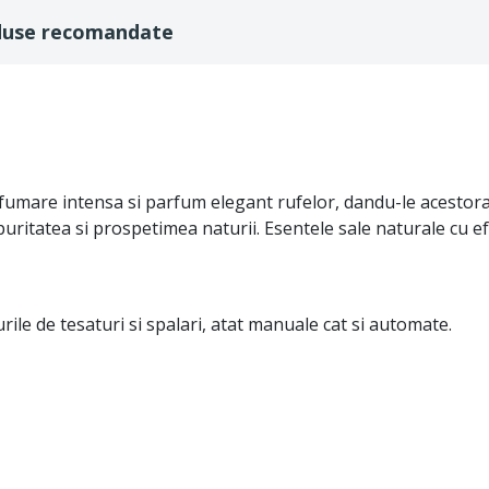
duse recomandate
rfumare intensa si parfum elegant rufelor, dandu-le acestor
puritatea si prospetimea naturii. Esentele sale naturale cu 
ile de tesaturi si spalari, atat manuale cat si automate.