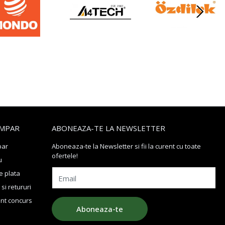
MPAR
ABONEAZA-TE LA NEWSLETTER
par
Aboneaza-te la Newsletter si fii la curent cu toate
ofertele!
u
 plata
Email
si retururi
nt concurs
Aboneaza-te