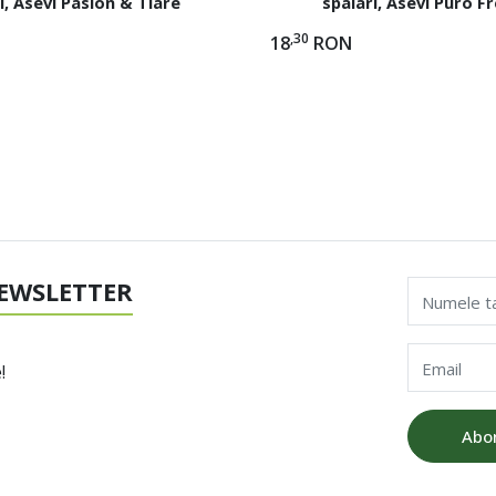
i, Asevi Pasion & Tiare
spalari, Asevi Puro F
,30
18
RON
EWSLETTER
Numele t
Email
!
Abo