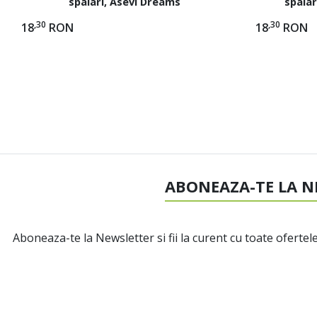
spalari, Asevi Dreams
spalar
,30
,30
18
RON
18
RON
ABONEAZA-TE LA N
Aboneaza-te la Newsletter si fii la curent cu toate ofertele