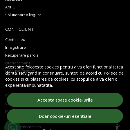
ANPC
Solutionarea litigiilor
CONT CLIENT
Contul meu
Inregistrare
Recuperare parola
Istoric comenzi
Acest site foloseste cookies pentru a va oferi functionalitatea
Produse favorite
dorita. Navigand in continuare, sunteti de acord cu
Politica de
cookies
si cu plasarea de cookies, cu scopul de a va oferi o
CUM CUMPAR
experienta imbunatatita.
Cum cumpar
Accepta toate cookie-urile
Cosul meu
Metode de plata
Doar cookie-uri esentiale
Transport si retururi
Regulament concurs