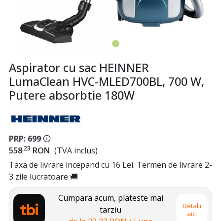
Aspirator cu sac HEINNER
LumaClean HVC-MLED700BL, 700 W,
Putere absorbtie 180W
PRP: 699
,23
558
RON
(TVA inclus)
Taxa de livrare incepand cu 16 Lei. Termen de livrare 2-
3 zile lucratoare 🚚
Cumpara acum, plateste mai
Detalii
tarziu
aici