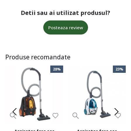
Detii sau ai utilizat produsul?
Posteaza review
Produse recomandate
28%
23%
Aspirator fara sac
Aspirator fara sac