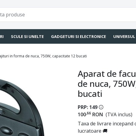
RI
SCULE SI UNELTE
GADGETURI SI ELECTRONICE
UNIVERSUL
jituri in forma de nuca, 750W, capacitate 12 bucati
Aparat de facut
de nuca, 750W,
bucati
PRP: 149
,66
100
RON
(TVA inclus)
Taxa de livrare incepand c
lucratoare 🚚