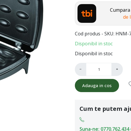
Cumpara a
de 
Cod produs - SKU
HNM-7
Disponibil in stoc
Disponibil in stoc
−
+
Adauga in cos
Cum te putem aj
Suna-ne: 0770.762.434 (L