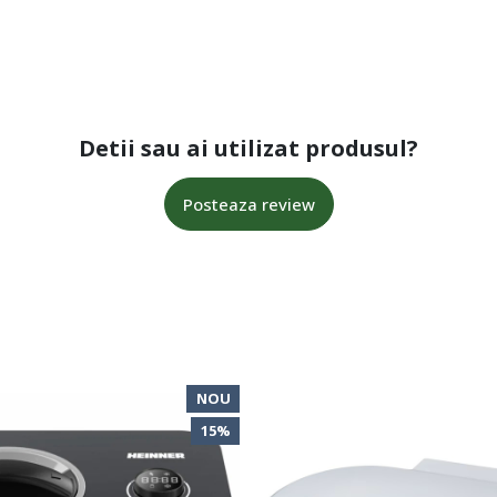
Detii sau ai utilizat produsul?
Posteaza review
NOU
15%