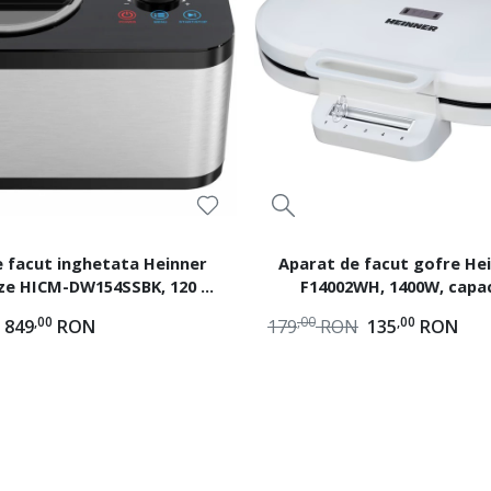
 facut inghetata Heinner
Aparat de facut gofre He
ze HICM-DW154SSBK, 120 W,
F14002WH, 1400W, capac
: 1.5 l, Functii: inghetata,
gofre/vafe
,00
,00
,00
849
RON
179
RON
135
RON
xare, racire, bol inghetata
detasabil