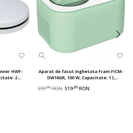
inner HWF-
Aparat de facut inghetata Fram FICM-
itate: 2
DW16GR, 100 W, Capacitate: 1 l,
Compresor incorporat, Bol inghetata
,00
,00
599
RON
519
RON
detasabil