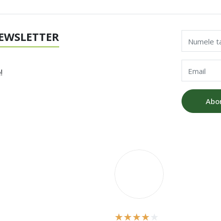
EWSLETTER
Numele t
Email
!
Abo
V