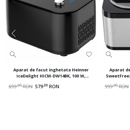
Aparat de facut inghetata Heinner
Aparat de
IceDelight HICM-DW14BK, 100 W,
SweetFree
Capacitate: 1 l, Control tactil si buton
Capacitate
,00
,00
,00
699
RON
579
RON
999
RON
rotativ, Compresor incorporat
iaurt, mi